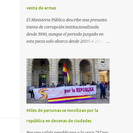
venta de armas
El Ministerio Público describe una presunta
trama de corrupción institucionalizada
desde 1990, aunque el periodo juzgado en
esta pieza solo abarca desde 2005 a 2014, el
periodo no prescrito. La Fiscalía
Anticorrupción española ha solicitado penas
de cárcel de hasta 29 años por diversos
delitos de corrupción a ocho personas,
presuntamente cometidos durante las
ventas de material militar a Arabia Saudita
a través de la empresa pública española
Defex, disuelta. El fiscal Conrado Saiz
describe en su escrito de conclusiones cómo
Miles de personas se movilizan por la
la empresa pública Defex pagó comisiones
ilegales a diversas autoridades del régimen
república en decenas de ciudades
árabe entre 2005 y 2014, para obtener a
Por una salida republicana a la crisis “El rey