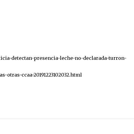
ticia-detectan-presencia-leche-no-declarada-turron-
s-otras-ccaa-20191223102032.html