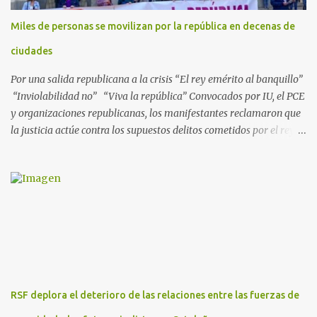
separadas del llamado 'caso Defex', que investiga once ventas
Miles de personas se movilizan por la república en decenas de
ejecutadas en este periodo, y atribuye a José Ignacio Encinas
Charro, presidente de la compañía pública hasta 2013, los
ciudades
presuntos delitos de pertenencia a orga...
Por una salida republicana a la crisis “El rey emérito al banquillo”
“Inviolabilidad no” “Viva la república” Convocados por IU, el PCE
y organizaciones republicanas, los manifestantes reclamaron que
la justicia actúe contra los supuestos delitos cometidos por el rey
de España Juan Carlos, padre de Felipe, actual rey en activo y
todavía no emérito. El Encuentro Estatal por la República
planificó en verano esta convocatoria como reacción a los
escándalos de supuesta corrupción de Juan Carlos I y la situación
actual que atraviesa la corona. Los lemas serán “el rey emérito al
banquillo”, “inviolabilidad no” y “viva la república”. Hubo
movilizaciones en nueve comunidades autónomas: Andalucía,
Aragón, Castilla-La Mancha, Castilla y León, Catalunya, Euskadi,
Extremadura, Navarra y País Valenciano. Las fiscalías
RSF deplora el deterioro de las relaciones entre las fuerzas de
anticorrupción de los estados español y helvético ya están