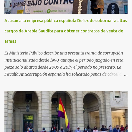
Acusan a la empresa pública española Defex de sobornar a altos
cargos de Arabia Saudita para obtener contratos de venta de
armas
El Ministerio Público describe una presunta trama de corrupción
institucionalizada desde 1990, aunque el periodo juzgado en esta
pieza solo abarca desde 2005 a 2014, el periodo no prescrito. La
Fiscalía Anticorrupción española ha solicitado penas de cárcel de
hasta 29 años por diversos delitos de corrupción a ocho personas,
presuntamente cometidos durante las ventas de material militar a
Arabia Saudita a través de la empresa pública española Defex,
disuelta. El fiscal Conrado Saiz describe en su escrito de
conclusiones cómo la empresa pública Defex pagó comisiones
ilegales a diversas autoridades del régimen árabe entre 2005 y
2014, para obtener a cambio la materialización de los contratos. El
Ministerio Público lleva a cabo esta acusación en una de las piezas