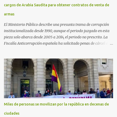
cargos de Arabia Saudita para obtener contratos de venta de
armas
El Ministerio Público describe una presunta trama de corrupción
institucionalizada desde 1990, aunque el periodo juzgado en esta
pieza solo abarca desde 2005 a 2014, el periodo no prescrito. La
Fiscalía Anticorrupción española ha solicitado penas de cárcel de
hasta 29 años por diversos delitos de corrupción a ocho personas,
presuntamente cometidos durante las ventas de material militar a
Arabia Saudita a través de la empresa pública española Defex,
disuelta. El fiscal Conrado Saiz describe en su escrito de
conclusiones cómo la empresa pública Defex pagó comisiones
ilegales a diversas autoridades del régimen árabe entre 2005 y
2014, para obtener a cambio la materialización de los contratos. El
Ministerio Público lleva a cabo esta acusación en una de las piezas
separadas del llamado 'caso Defex', que investiga once ventas
Miles de personas se movilizan por la república en decenas de
ejecutadas en este periodo, y atribuye a José Ignacio Encinas
Charro, presidente de la compañía pública hasta 2013, los
ciudades