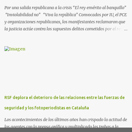
presuntos delitos de pertenencia a orga...
Por una salida republicana a la crisis “El rey emérito al banquillo”
“Inviolabilidad no” “Viva la república” Convocados por IU, el PCE
y organizaciones republicanas, los manifestantes reclamaron que
la justicia actúe contra los supuestos delitos cometidos por el rey
de España Juan Carlos, padre de Felipe, actual rey en activo y
todavía no emérito. El Encuentro Estatal por la República
planificó en verano esta convocatoria como reacción a los
escándalos de supuesta corrupción de Juan Carlos I y la situación
actual que atraviesa la corona. Los lemas serán “el rey emérito al
banquillo”, “inviolabilidad no” y “viva la república”. Hubo
movilizaciones en nueve comunidades autónomas: Andalucía,
Aragón, Castilla-La Mancha, Castilla y León, Catalunya, Euskadi,
Extremadura, Navarra y País Valenciano. Las fiscalías
RSF deplora el deterioro de las relaciones entre las fuerzas de
anticorrupción de los estados español y helvético ya están
investigando supuestos delitos de «cohecho internacional y
seguridad y los fotoperiodistas en Cataluña
blanqueo de dinero». «Lo ...
Los acontecimientos de los últimos años han crispado la actitud de
los agentes con la prensa gráfica y multiplicado las trabas a la