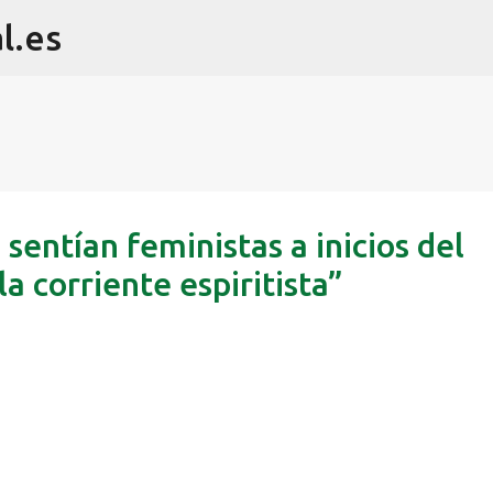
l.es
Ir al contenido principal
entían feministas a inicios del
la corriente espiritista”