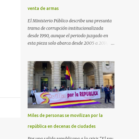
venta de armas
El Ministerio Público describe una presunta
trama de corrupción institucionalizada
desde 1990, aunque el periodo juzgado en
esta pieza solo abarca desde 2005 a 2014, el
periodo no prescrito. La Fiscalía
Anticorrupción española ha solicitado penas
de cárcel de hasta 29 años por diversos
delitos de corrupción a ocho personas,
presuntamente cometidos durante las
ventas de material militar a Arabia Saudita
a través de la empresa pública española
Defex, disuelta. El fiscal Conrado Saiz
describe en su escrito de conclusiones cómo
Miles de personas se movilizan por la
la empresa pública Defex pagó comisiones
ilegales a diversas autoridades del régimen
república en decenas de ciudades
árabe entre 2005 y 2014, para obtener a
Por una salida republicana a la crisis “El rey