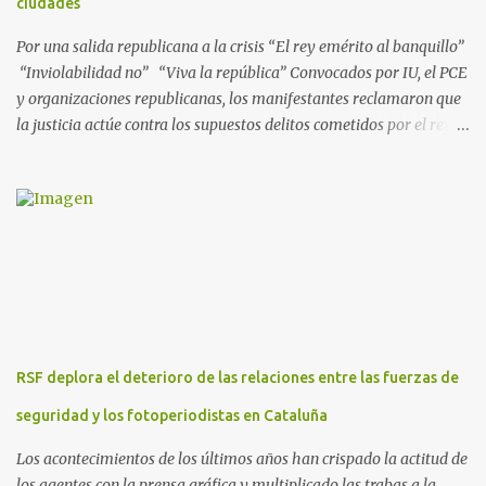
ciudades
presuntos delitos de pertenencia a orga...
Por una salida republicana a la crisis “El rey emérito al banquillo”
“Inviolabilidad no” “Viva la república” Convocados por IU, el PCE
y organizaciones republicanas, los manifestantes reclamaron que
la justicia actúe contra los supuestos delitos cometidos por el rey
de España Juan Carlos, padre de Felipe, actual rey en activo y
todavía no emérito. El Encuentro Estatal por la República
planificó en verano esta convocatoria como reacción a los
escándalos de supuesta corrupción de Juan Carlos I y la situación
actual que atraviesa la corona. Los lemas serán “el rey emérito al
banquillo”, “inviolabilidad no” y “viva la república”. Hubo
movilizaciones en nueve comunidades autónomas: Andalucía,
Aragón, Castilla-La Mancha, Castilla y León, Catalunya, Euskadi,
Extremadura, Navarra y País Valenciano. Las fiscalías
RSF deplora el deterioro de las relaciones entre las fuerzas de
anticorrupción de los estados español y helvético ya están
investigando supuestos delitos de «cohecho internacional y
seguridad y los fotoperiodistas en Cataluña
blanqueo de dinero». «Lo ...
Los acontecimientos de los últimos años han crispado la actitud de
los agentes con la prensa gráfica y multiplicado las trabas a la