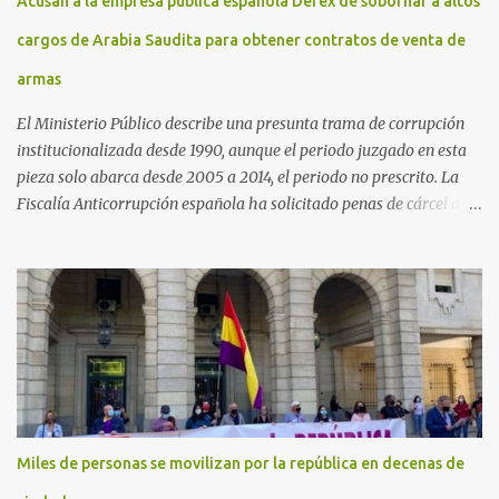
Acusan a la empresa pública española Defex de sobornar a altos
cargos de Arabia Saudita para obtener contratos de venta de
armas
El Ministerio Público describe una presunta trama de corrupción
institucionalizada desde 1990, aunque el periodo juzgado en esta
pieza solo abarca desde 2005 a 2014, el periodo no prescrito. La
Fiscalía Anticorrupción española ha solicitado penas de cárcel de
hasta 29 años por diversos delitos de corrupción a ocho personas,
presuntamente cometidos durante las ventas de material militar a
Arabia Saudita a través de la empresa pública española Defex,
disuelta. El fiscal Conrado Saiz describe en su escrito de
conclusiones cómo la empresa pública Defex pagó comisiones
ilegales a diversas autoridades del régimen árabe entre 2005 y
2014, para obtener a cambio la materialización de los contratos. El
Ministerio Público lleva a cabo esta acusación en una de las piezas
separadas del llamado 'caso Defex', que investiga once ventas
Miles de personas se movilizan por la república en decenas de
ejecutadas en este periodo, y atribuye a José Ignacio Encinas
Charro, presidente de la compañía pública hasta 2013, los