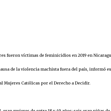
res fueron víctimas de feminicidios en 2019 en Nicaragu
usa de la violencia machista fuera del país, informó es
 Mujeres Católicas por el Derecho a Decidir.
8, eran mujeres de entre 18 y 49 años; seis eran niñas de