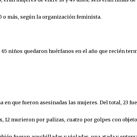
50 o más, según la organización feminista.
 65 niños quedaron huérfanos en el año que recién ter
 en que fueron asesinadas las mujeres. Del total, 23 fu
s, 12 murieron por palizas, cuatro por golpes con objet
ién fueron acuchilladas y violadas, una atada y enterr