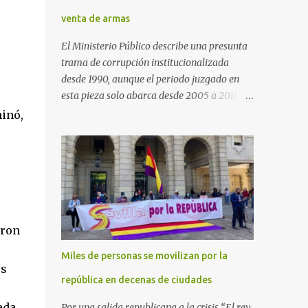
venta de armas
El Ministerio Público describe una presunta
trama de corrupción institucionalizada
desde 1990, aunque el periodo juzgado en
esta pieza solo abarca desde 2005 a 2014, el
periodo no prescrito. La Fiscalía
minó,
Anticorrupción española ha solicitado penas
de cárcel de hasta 29 años por diversos
delitos de corrupción a ocho personas,
presuntamente cometidos durante las
ventas de material militar a Arabia Saudita
a través de la empresa pública española
Defex, disuelta. El fiscal Conrado Saiz
eron
describe en su escrito de conclusiones cómo
Miles de personas se movilizan por la
la empresa pública Defex pagó comisiones
os
ilegales a diversas autoridades del régimen
república en decenas de ciudades
árabe entre 2005 y 2014, para obtener a
ada,
Por una salida republicana a la crisis “El rey