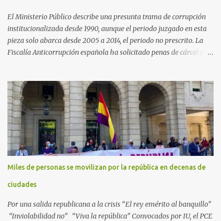
El Ministerio Público describe una presunta trama de corrupción
institucionalizada desde 1990, aunque el periodo juzgado en esta
pieza solo abarca desde 2005 a 2014, el periodo no prescrito. La
Fiscalía Anticorrupción española ha solicitado penas de cárcel de
hasta 29 años por diversos delitos de corrupción a ocho personas,
presuntamente cometidos durante las ventas de material militar a
Arabia Saudita a través de la empresa pública española Defex,
disuelta. El fiscal Conrado Saiz describe en su escrito de
conclusiones cómo la empresa pública Defex pagó comisiones
ilegales a diversas autoridades del régimen árabe entre 2005 y
2014, para obtener a cambio la materialización de los contratos. El
Ministerio Público lleva a cabo esta acusación en una de las piezas
separadas del llamado 'caso Defex', que investiga once ventas
Miles de personas se movilizan por la república en decenas de
ejecutadas en este periodo, y atribuye a José Ignacio Encinas
Charro, presidente de la compañía pública hasta 2013, los
ciudades
presuntos delitos de pertenencia a orga...
Por una salida republicana a la crisis “El rey emérito al banquillo”
“Inviolabilidad no” “Viva la república” Convocados por IU, el PCE