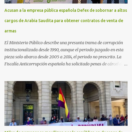
Acusan a la empresa pública española Defex de sobornar a altos
cargos de Arabia Saudita para obtener contratos de venta de
armas
El Ministerio Público describe una presunta trama de corrupción
institucionalizada desde 1990, aunque el periodo juzgado en esta
pieza solo abarca desde 2005 a 2014, el periodo no prescrito. La
Fiscalía Anticorrupción española ha solicitado penas de cárcel de
hasta 29 años por diversos delitos de corrupción a ocho personas,
presuntamente cometidos durante las ventas de material militar a
Arabia Saudita a través de la empresa pública española Defex,
disuelta. El fiscal Conrado Saiz describe en su escrito de
conclusiones cómo la empresa pública Defex pagó comisiones
ilegales a diversas autoridades del régimen árabe entre 2005 y
2014, para obtener a cambio la materialización de los contratos. El
Ministerio Público lleva a cabo esta acusación en una de las piezas
separadas del llamado 'caso Defex', que investiga once ventas