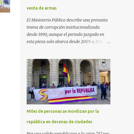
venta de armas
El Ministerio Público describe una presunta
trama de corrupción institucionalizada
desde 1990, aunque el periodo juzgado en
esta pieza solo abarca desde 2005 a 2014, el
periodo no prescrito. La Fiscalía
Anticorrupción española ha solicitado penas
de cárcel de hasta 29 años por diversos
delitos de corrupción a ocho personas,
presuntamente cometidos durante las
ventas de material militar a Arabia Saudita
a través de la empresa pública española
Defex, disuelta. El fiscal Conrado Saiz
describe en su escrito de conclusiones cómo
Miles de personas se movilizan por la
la empresa pública Defex pagó comisiones
ilegales a diversas autoridades del régimen
república en decenas de ciudades
árabe entre 2005 y 2014, para obtener a
Por una salida republicana a la crisis “El rey