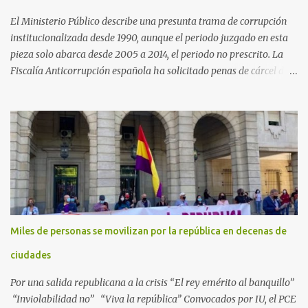
El Ministerio Público describe una presunta trama de corrupción
institucionalizada desde 1990, aunque el periodo juzgado en esta
pieza solo abarca desde 2005 a 2014, el periodo no prescrito. La
Fiscalía Anticorrupción española ha solicitado penas de cárcel de
hasta 29 años por diversos delitos de corrupción a ocho personas,
presuntamente cometidos durante las ventas de material militar a
Arabia Saudita a través de la empresa pública española Defex,
disuelta. El fiscal Conrado Saiz describe en su escrito de
conclusiones cómo la empresa pública Defex pagó comisiones
ilegales a diversas autoridades del régimen árabe entre 2005 y
2014, para obtener a cambio la materialización de los contratos. El
Ministerio Público lleva a cabo esta acusación en una de las piezas
separadas del llamado 'caso Defex', que investiga once ventas
Miles de personas se movilizan por la república en decenas de
ejecutadas en este periodo, y atribuye a José Ignacio Encinas
Charro, presidente de la compañía pública hasta 2013, los
ciudades
presuntos delitos de pertenencia a orga...
Por una salida republicana a la crisis “El rey emérito al banquillo”
“Inviolabilidad no” “Viva la república” Convocados por IU, el PCE