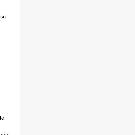
 su
de
ncia