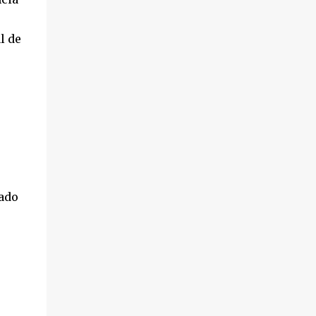
l de
rado