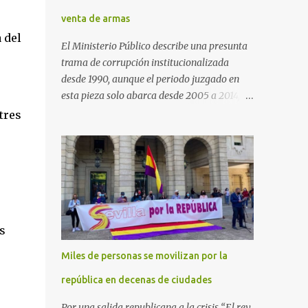
venta de armas
 del
El Ministerio Público describe una presunta
trama de corrupción institucionalizada
desde 1990, aunque el periodo juzgado en
esta pieza solo abarca desde 2005 a 2014, el
periodo no prescrito. La Fiscalía
tres
Anticorrupción española ha solicitado penas
de cárcel de hasta 29 años por diversos
delitos de corrupción a ocho personas,
presuntamente cometidos durante las
ventas de material militar a Arabia Saudita
a través de la empresa pública española
Defex, disuelta. El fiscal Conrado Saiz
s
describe en su escrito de conclusiones cómo
Miles de personas se movilizan por la
la empresa pública Defex pagó comisiones
ilegales a diversas autoridades del régimen
república en decenas de ciudades
árabe entre 2005 y 2014, para obtener a
Por una salida republicana a la crisis “El rey