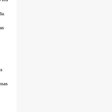
hechos sucedieron el pasado 18 de octubre,
en el transcurso de un desahucio en la
da.
localidad ...
as
os
rmas