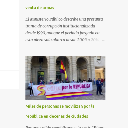
venta de armas
El Ministerio Público describe una presunta
trama de corrupción institucionalizada
desde 1990, aunque el periodo juzgado en
esta pieza solo abarca desde 2005 a 2014, el
periodo no prescrito. La Fiscalía
Anticorrupción española ha solicitado penas
de cárcel de hasta 29 años por diversos
delitos de corrupción a ocho personas,
presuntamente cometidos durante las
ventas de material militar a Arabia Saudita
a través de la empresa pública española
Defex, disuelta. El fiscal Conrado Saiz
describe en su escrito de conclusiones cómo
Miles de personas se movilizan por la
la empresa pública Defex pagó comisiones
ilegales a diversas autoridades del régimen
república en decenas de ciudades
árabe entre 2005 y 2014, para obtener a
Por una salida republicana a la crisis “El rey