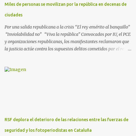
Miles de personas se movilizan por la república en decenas de
ejecutadas en este periodo, y atribuye a José Ignacio Encinas
Charro, presidente de la compañía pública hasta 2013, los
ciudades
presuntos delitos de pertenencia a orga...
Por una salida republicana a la crisis “El rey emérito al banquillo”
“Inviolabilidad no” “Viva la república” Convocados por IU, el PCE
y organizaciones republicanas, los manifestantes reclamaron que
la justicia actúe contra los supuestos delitos cometidos por el rey
de España Juan Carlos, padre de Felipe, actual rey en activo y
todavía no emérito. El Encuentro Estatal por la República
planificó en verano esta convocatoria como reacción a los
escándalos de supuesta corrupción de Juan Carlos I y la situación
actual que atraviesa la corona. Los lemas serán “el rey emérito al
banquillo”, “inviolabilidad no” y “viva la república”. Hubo
movilizaciones en nueve comunidades autónomas: Andalucía,
Aragón, Castilla-La Mancha, Castilla y León, Catalunya, Euskadi,
Extremadura, Navarra y País Valenciano. Las fiscalías
RSF deplora el deterioro de las relaciones entre las fuerzas de
anticorrupción de los estados español y helvético ya están
investigando supuestos delitos de «cohecho internacional y
seguridad y los fotoperiodistas en Cataluña