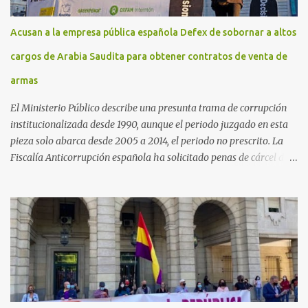
Acusan a la empresa pública española Defex de sobornar a altos
cargos de Arabia Saudita para obtener contratos de venta de
armas
El Ministerio Público describe una presunta trama de corrupción
institucionalizada desde 1990, aunque el periodo juzgado en esta
pieza solo abarca desde 2005 a 2014, el periodo no prescrito. La
Fiscalía Anticorrupción española ha solicitado penas de cárcel de
hasta 29 años por diversos delitos de corrupción a ocho personas,
presuntamente cometidos durante las ventas de material militar a
Arabia Saudita a través de la empresa pública española Defex,
disuelta. El fiscal Conrado Saiz describe en su escrito de
conclusiones cómo la empresa pública Defex pagó comisiones
ilegales a diversas autoridades del régimen árabe entre 2005 y
2014, para obtener a cambio la materialización de los contratos. El
Ministerio Público lleva a cabo esta acusación en una de las piezas
separadas del llamado 'caso Defex', que investiga once ventas