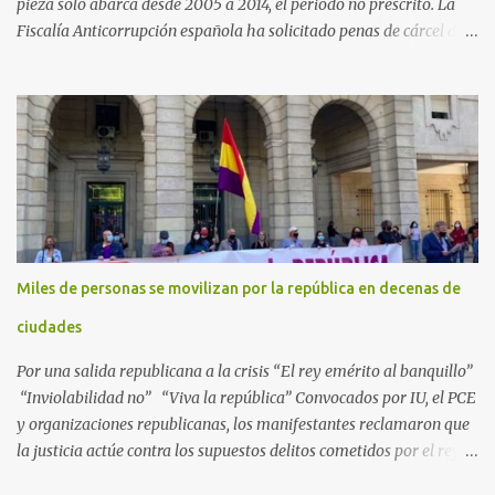
pieza solo abarca desde 2005 a 2014, el periodo no prescrito. La
Fiscalía Anticorrupción española ha solicitado penas de cárcel de
hasta 29 años por diversos delitos de corrupción a ocho personas,
presuntamente cometidos durante las ventas de material militar a
Arabia Saudita a través de la empresa pública española Defex,
disuelta. El fiscal Conrado Saiz describe en su escrito de
conclusiones cómo la empresa pública Defex pagó comisiones
ilegales a diversas autoridades del régimen árabe entre 2005 y
2014, para obtener a cambio la materialización de los contratos. El
Ministerio Público lleva a cabo esta acusación en una de las piezas
separadas del llamado 'caso Defex', que investiga once ventas
Miles de personas se movilizan por la república en decenas de
ejecutadas en este periodo, y atribuye a José Ignacio Encinas
Charro, presidente de la compañía pública hasta 2013, los
ciudades
presuntos delitos de pertenencia a orga...
Por una salida republicana a la crisis “El rey emérito al banquillo”
“Inviolabilidad no” “Viva la república” Convocados por IU, el PCE
y organizaciones republicanas, los manifestantes reclamaron que
la justicia actúe contra los supuestos delitos cometidos por el rey
de España Juan Carlos, padre de Felipe, actual rey en activo y