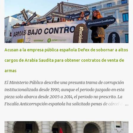
Acusan a la empresa pública española Defex de sobornar a altos
cargos de Arabia Saudita para obtener contratos de venta de
armas
El Ministerio Público describe una presunta trama de corrupción
institucionalizada desde 1990, aunque el periodo juzgado en esta
pieza solo abarca desde 2005 a 2014, el periodo no prescrito. La
Fiscalía Anticorrupción española ha solicitado penas de cárcel de
hasta 29 años por diversos delitos de corrupción a ocho personas,
presuntamente cometidos durante las ventas de material militar a
Arabia Saudita a través de la empresa pública española Defex,
disuelta. El fiscal Conrado Saiz describe en su escrito de