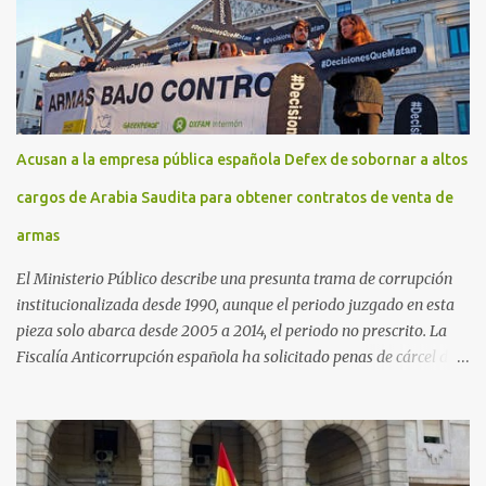
Acusan a la empresa pública española Defex de sobornar a altos
cargos de Arabia Saudita para obtener contratos de venta de
armas
El Ministerio Público describe una presunta trama de corrupción
institucionalizada desde 1990, aunque el periodo juzgado en esta
pieza solo abarca desde 2005 a 2014, el periodo no prescrito. La
Fiscalía Anticorrupción española ha solicitado penas de cárcel de
hasta 29 años por diversos delitos de corrupción a ocho personas,
presuntamente cometidos durante las ventas de material militar a
Arabia Saudita a través de la empresa pública española Defex,
disuelta. El fiscal Conrado Saiz describe en su escrito de