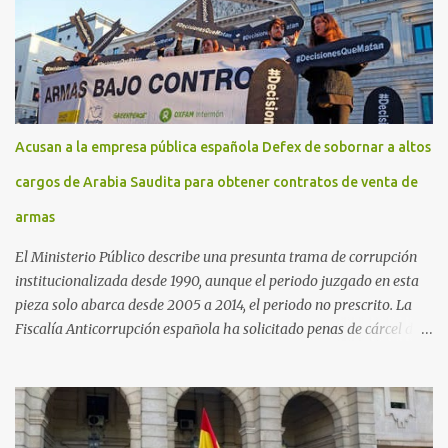
Acusan a la empresa pública española Defex de sobornar a altos
cargos de Arabia Saudita para obtener contratos de venta de
armas
El Ministerio Público describe una presunta trama de corrupción
institucionalizada desde 1990, aunque el periodo juzgado en esta
pieza solo abarca desde 2005 a 2014, el periodo no prescrito. La
Fiscalía Anticorrupción española ha solicitado penas de cárcel de
hasta 29 años por diversos delitos de corrupción a ocho personas,
presuntamente cometidos durante las ventas de material militar a
Arabia Saudita a través de la empresa pública española Defex,
disuelta. El fiscal Conrado Saiz describe en su escrito de