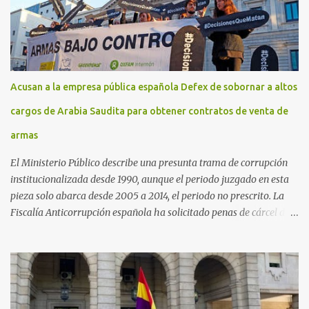
Acusan a la empresa pública española Defex de sobornar a altos
cargos de Arabia Saudita para obtener contratos de venta de
armas
El Ministerio Público describe una presunta trama de corrupción
institucionalizada desde 1990, aunque el periodo juzgado en esta
pieza solo abarca desde 2005 a 2014, el periodo no prescrito. La
Fiscalía Anticorrupción española ha solicitado penas de cárcel de
hasta 29 años por diversos delitos de corrupción a ocho personas,
presuntamente cometidos durante las ventas de material militar a
Arabia Saudita a través de la empresa pública española Defex,
disuelta. El fiscal Conrado Saiz describe en su escrito de
conclusiones cómo la empresa pública Defex pagó comisiones