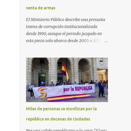
venta de armas
El Ministerio Público describe una presunta
trama de corrupción institucionalizada
desde 1990, aunque el periodo juzgado en
esta pieza solo abarca desde 2005 a 2014, el
periodo no prescrito. La Fiscalía
Anticorrupción española ha solicitado penas
de cárcel de hasta 29 años por diversos
delitos de corrupción a ocho personas,
presuntamente cometidos durante las
ventas de material militar a Arabia Saudita
a través de la empresa pública española
Defex, disuelta. El fiscal Conrado Saiz
describe en su escrito de conclusiones cómo
Miles de personas se movilizan por la
la empresa pública Defex pagó comisiones
ilegales a diversas autoridades del régimen
república en decenas de ciudades
árabe entre 2005 y 2014, para obtener a
Por una salida republicana a la crisis “El rey