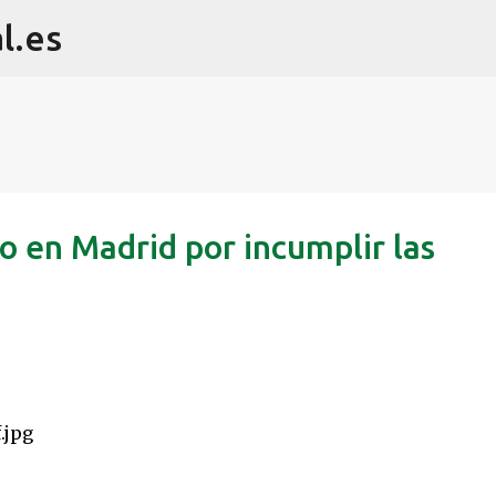
l.es
Ir al contenido principal
o en Madrid por incumplir las
o