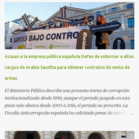
Acusan a la empresa pública española Defex de sobornar a altos
cargos de Arabia Saudita para obtener contratos de venta de
armas
El Ministerio Público describe una presunta trama de corrupción
institucionalizada desde 1990, aunque el periodo juzgado en esta
pieza solo abarca desde 2005 a 2014, el periodo no prescrito. La
Fiscalía Anticorrupción española ha solicitado penas de cárcel de
hasta 29 años por diversos delitos de corrupción a ocho personas,
presuntamente cometidos durante las ventas de material militar a
Arabia Saudita a través de la empresa pública española Defex,