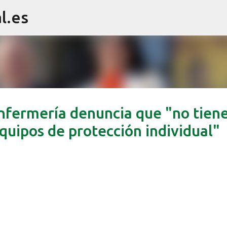
l.es
Ir al contenido principal
nfermería denuncia que "no tien
equipos de protección individual"