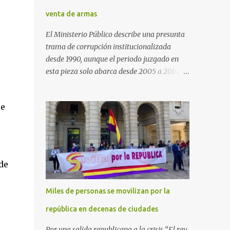
venta de armas
El Ministerio Público describe una presunta
trama de corrupción institucionalizada
desde 1990, aunque el periodo juzgado en
esta pieza solo abarca desde 2005 a 2014, el
periodo no prescrito. La Fiscalía
Anticorrupción española ha solicitado penas
ue
de cárcel de hasta 29 años por diversos
delitos de corrupción a ocho personas,
presuntamente cometidos durante las
ventas de material militar a Arabia Saudita
a través de la empresa pública española
de
Defex, disuelta. El fiscal Conrado Saiz
describe en su escrito de conclusiones cómo
Miles de personas se movilizan por la
la empresa pública Defex pagó comisiones
ilegales a diversas autoridades del régimen
república en decenas de ciudades
árabe entre 2005 y 2014, para obtener a
Por una salida republicana a la crisis “El rey