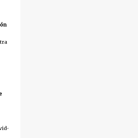
ión
tra
e
vid-