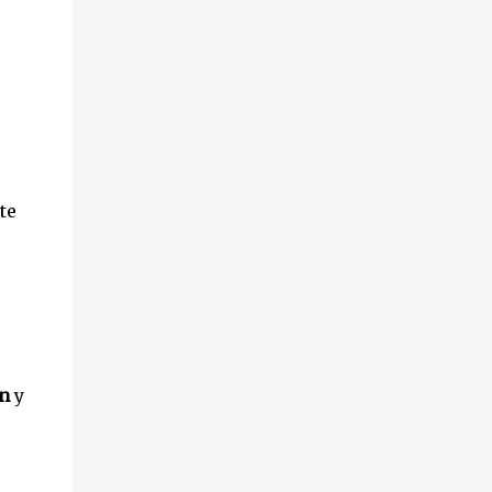
hechos sucedieron el pasado 18 de octubre,
en el transcurso de un desahucio en la
localidad ...
te
ón
y