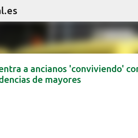
l.es
Ir al contenido principal
entra a ancianos 'conviviendo' co
idencias de mayores