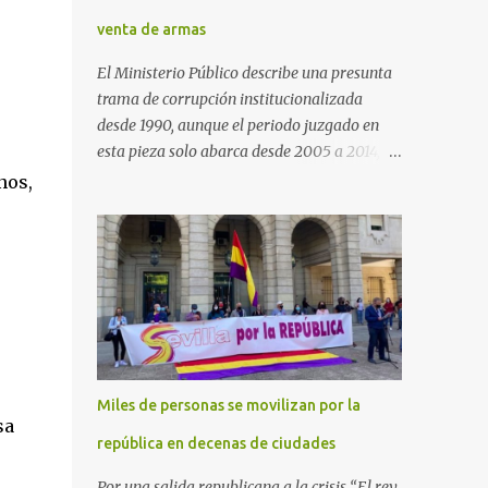
venta de armas
El Ministerio Público describe una presunta
trama de corrupción institucionalizada
desde 1990, aunque el periodo juzgado en
esta pieza solo abarca desde 2005 a 2014, el
periodo no prescrito. La Fiscalía
nos,
Anticorrupción española ha solicitado penas
de cárcel de hasta 29 años por diversos
delitos de corrupción a ocho personas,
presuntamente cometidos durante las
ventas de material militar a Arabia Saudita
a través de la empresa pública española
Defex, disuelta. El fiscal Conrado Saiz
describe en su escrito de conclusiones cómo
Miles de personas se movilizan por la
la empresa pública Defex pagó comisiones
sa
ilegales a diversas autoridades del régimen
república en decenas de ciudades
árabe entre 2005 y 2014, para obtener a
Por una salida republicana a la crisis “El rey