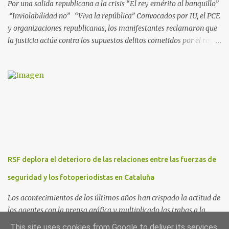
Por una salida republicana a la crisis “El rey emérito al banquillo”
“Inviolabilidad no” “Viva la república” Convocados por IU, el PCE
y organizaciones republicanas, los manifestantes reclamaron que
la justicia actúe contra los supuestos delitos cometidos por el rey
de España Juan Carlos, padre de Felipe, actual rey en activo y
todavía no emérito. El Encuentro Estatal por la República
planificó en verano esta convocatoria como reacción a los
escándalos de supuesta corrupción de Juan Carlos I y la situación
actual que atraviesa la corona. Los lemas serán “el rey emérito al
banquillo”, “inviolabilidad no” y “viva la república”. Hubo
movilizaciones en nueve comunidades autónomas: Andalucía,
Aragón, Castilla-La Mancha, Castilla y León, Catalunya, Euskadi,
Extremadura, Navarra y País Valenciano. Las fiscalías
RSF deplora el deterioro de las relaciones entre las fuerzas de
anticorrupción de los estados español y helvético ya están
investigando supuestos delitos de «cohecho internacional y
seguridad y los fotoperiodistas en Cataluña
blanqueo de dinero». «Lo ...
Los acontecimientos de los últimos años han crispado la actitud de
los agentes con la prensa gráfica y multiplicado las trabas a la
información Reporteros Sin Fronteras España manifiesta su
This site uses cookies from Google to deliver its services