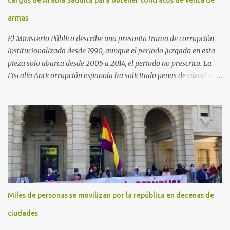
armas
El Ministerio Público describe una presunta trama de corrupción
institucionalizada desde 1990, aunque el periodo juzgado en esta
pieza solo abarca desde 2005 a 2014, el periodo no prescrito. La
Fiscalía Anticorrupción española ha solicitado penas de cárcel de
hasta 29 años por diversos delitos de corrupción a ocho personas,
presuntamente cometidos durante las ventas de material militar a
Arabia Saudita a través de la empresa pública española Defex,
disuelta. El fiscal Conrado Saiz describe en su escrito de
conclusiones cómo la empresa pública Defex pagó comisiones
ilegales a diversas autoridades del régimen árabe entre 2005 y
2014, para obtener a cambio la materialización de los contratos. El
Ministerio Público lleva a cabo esta acusación en una de las piezas
separadas del llamado 'caso Defex', que investiga once ventas
Miles de personas se movilizan por la república en decenas de
ejecutadas en este periodo, y atribuye a José Ignacio Encinas
Charro, presidente de la compañía pública hasta 2013, los
ciudades
presuntos delitos de pertenencia a orga...