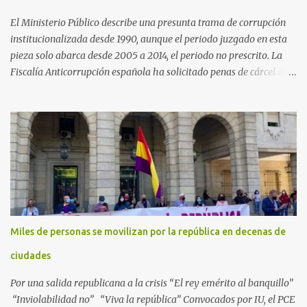
El Ministerio Público describe una presunta trama de corrupción
institucionalizada desde 1990, aunque el periodo juzgado en esta
pieza solo abarca desde 2005 a 2014, el periodo no prescrito. La
Fiscalía Anticorrupción española ha solicitado penas de cárcel de
hasta 29 años por diversos delitos de corrupción a ocho personas,
presuntamente cometidos durante las ventas de material militar a
Arabia Saudita a través de la empresa pública española Defex,
disuelta. El fiscal Conrado Saiz describe en su escrito de
conclusiones cómo la empresa pública Defex pagó comisiones
ilegales a diversas autoridades del régimen árabe entre 2005 y
2014, para obtener a cambio la materialización de los contratos. El
Ministerio Público lleva a cabo esta acusación en una de las piezas
separadas del llamado 'caso Defex', que investiga once ventas
Miles de personas se movilizan por la república en decenas de
ejecutadas en este periodo, y atribuye a José Ignacio Encinas
Charro, presidente de la compañía pública hasta 2013, los
ciudades
presuntos delitos de pertenencia a orga...
Por una salida republicana a la crisis “El rey emérito al banquillo”
“Inviolabilidad no” “Viva la república” Convocados por IU, el PCE