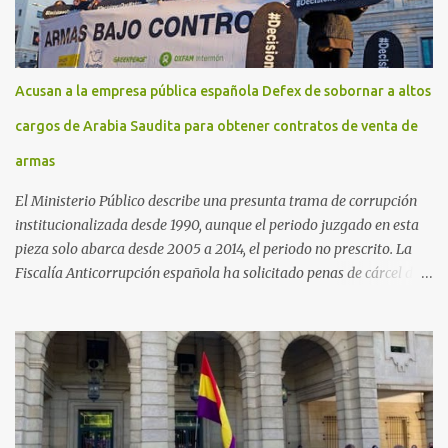
Acusan a la empresa pública española Defex de sobornar a altos
cargos de Arabia Saudita para obtener contratos de venta de
armas
El Ministerio Público describe una presunta trama de corrupción
institucionalizada desde 1990, aunque el periodo juzgado en esta
pieza solo abarca desde 2005 a 2014, el periodo no prescrito. La
Fiscalía Anticorrupción española ha solicitado penas de cárcel de
hasta 29 años por diversos delitos de corrupción a ocho personas,
presuntamente cometidos durante las ventas de material militar a
Arabia Saudita a través de la empresa pública española Defex,
disuelta. El fiscal Conrado Saiz describe en su escrito de
conclusiones cómo la empresa pública Defex pagó comisiones
ilegales a diversas autoridades del régimen árabe entre 2005 y
2014, para obtener a cambio la materialización de los contratos. El