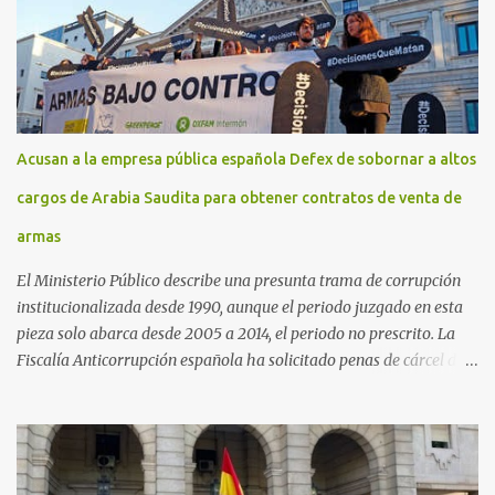
Acusan a la empresa pública española Defex de sobornar a altos
cargos de Arabia Saudita para obtener contratos de venta de
armas
El Ministerio Público describe una presunta trama de corrupción
institucionalizada desde 1990, aunque el periodo juzgado en esta
pieza solo abarca desde 2005 a 2014, el periodo no prescrito. La
Fiscalía Anticorrupción española ha solicitado penas de cárcel de
hasta 29 años por diversos delitos de corrupción a ocho personas,
presuntamente cometidos durante las ventas de material militar a
Arabia Saudita a través de la empresa pública española Defex,
disuelta. El fiscal Conrado Saiz describe en su escrito de
conclusiones cómo la empresa pública Defex pagó comisiones