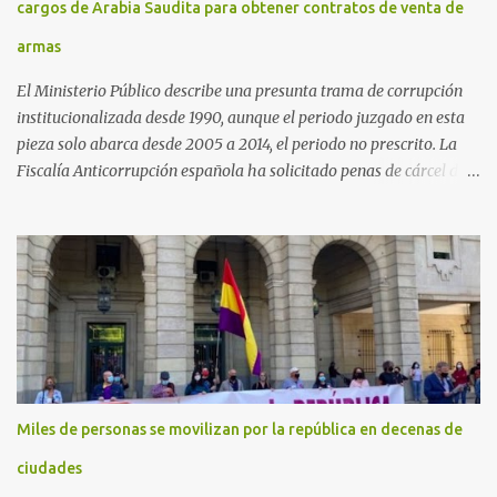
cargos de Arabia Saudita para obtener contratos de venta de
armas
El Ministerio Público describe una presunta trama de corrupción
institucionalizada desde 1990, aunque el periodo juzgado en esta
pieza solo abarca desde 2005 a 2014, el periodo no prescrito. La
Fiscalía Anticorrupción española ha solicitado penas de cárcel de
hasta 29 años por diversos delitos de corrupción a ocho personas,
presuntamente cometidos durante las ventas de material militar a
Arabia Saudita a través de la empresa pública española Defex,
disuelta. El fiscal Conrado Saiz describe en su escrito de
conclusiones cómo la empresa pública Defex pagó comisiones
ilegales a diversas autoridades del régimen árabe entre 2005 y
2014, para obtener a cambio la materialización de los contratos. El
Ministerio Público lleva a cabo esta acusación en una de las piezas
separadas del llamado 'caso Defex', que investiga once ventas
Miles de personas se movilizan por la república en decenas de
ejecutadas en este periodo, y atribuye a José Ignacio Encinas
Charro, presidente de la compañía pública hasta 2013, los
ciudades
presuntos delitos de pertenencia a orga...