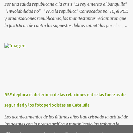
Por una salida republicana a la crisis “El rey emérito al banquillo”
“Inviolabilidad no” “Viva la república” Convocados por IU, el PCE
y organizaciones republicanas, los manifestantes reclamaron que
la justicia actúe contra los supuestos delitos cometidos por el rey
de España Juan Carlos, padre de Felipe, actual rey en activo y
todavía no emérito. El Encuentro Estatal por la República
planificó en verano esta convocatoria como reacción a los
escándalos de supuesta corrupción de Juan Carlos I y la situación
actual que atraviesa la corona. Los lemas serán “el rey emérito al
banquillo”, “inviolabilidad no” y “viva la república”. Hubo
movilizaciones en nueve comunidades autónomas: Andalucía,
Aragón, Castilla-La Mancha, Castilla y León, Catalunya, Euskadi,
Extremadura, Navarra y País Valenciano. Las fiscalías
RSF deplora el deterioro de las relaciones entre las fuerzas de
anticorrupción de los estados español y helvético ya están
investigando supuestos delitos de «cohecho internacional y
seguridad y los fotoperiodistas en Cataluña
blanqueo de dinero». «Lo ...
Los acontecimientos de los últimos años han crispado la actitud de
los agentes con la prensa gráfica y multiplicado las trabas a la
información Reporteros Sin Fronteras España manifiesta su