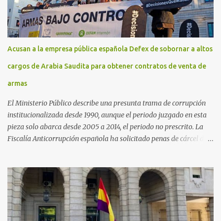
Acusan a la empresa pública española Defex de sobornar a altos
cargos de Arabia Saudita para obtener contratos de venta de
armas
El Ministerio Público describe una presunta trama de corrupción
institucionalizada desde 1990, aunque el periodo juzgado en esta
pieza solo abarca desde 2005 a 2014, el periodo no prescrito. La
Fiscalía Anticorrupción española ha solicitado penas de cárcel de
hasta 29 años por diversos delitos de corrupción a ocho personas,
presuntamente cometidos durante las ventas de material militar a
Arabia Saudita a través de la empresa pública española Defex,
disuelta. El fiscal Conrado Saiz describe en su escrito de
conclusiones cómo la empresa pública Defex pagó comisiones
ilegales a diversas autoridades del régimen árabe entre 2005 y