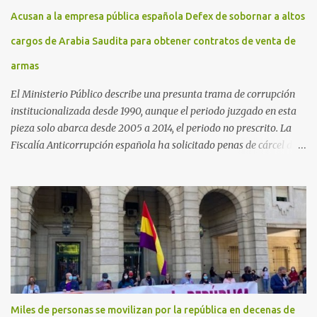
Acusan a la empresa pública española Defex de sobornar a altos
cargos de Arabia Saudita para obtener contratos de venta de
armas
El Ministerio Público describe una presunta trama de corrupción
institucionalizada desde 1990, aunque el periodo juzgado en esta
pieza solo abarca desde 2005 a 2014, el periodo no prescrito. La
Fiscalía Anticorrupción española ha solicitado penas de cárcel de
hasta 29 años por diversos delitos de corrupción a ocho personas,
presuntamente cometidos durante las ventas de material militar a
Arabia Saudita a través de la empresa pública española Defex,
disuelta. El fiscal Conrado Saiz describe en su escrito de
conclusiones cómo la empresa pública Defex pagó comisiones
ilegales a diversas autoridades del régimen árabe entre 2005 y
2014, para obtener a cambio la materialización de los contratos. El
Ministerio Público lleva a cabo esta acusación en una de las piezas
separadas del llamado 'caso Defex', que investiga once ventas
Miles de personas se movilizan por la república en decenas de
ejecutadas en este periodo, y atribuye a José Ignacio Encinas