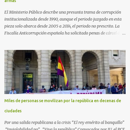
armas
El Ministerio Público describe una presunta trama de corrupción
institucionalizada desde 1990, aunque el periodo juzgado en esta
pieza solo abarca desde 2005 a 2014, el periodo no prescrito. La
Fiscalía Anticorrupción española ha solicitado penas de cárcel de
hasta 29 años por diversos delitos de corrupción a ocho personas,
presuntamente cometidos durante las ventas de material militar a
Arabia Saudita a través de la empresa pública española Defex,
disuelta. El fiscal Conrado Saiz describe en su escrito de
conclusiones cómo la empresa pública Defex pagó comisiones
ilegales a diversas autoridades del régimen árabe entre 2005 y
2014, para obtener a cambio la materialización de los contratos. El
Ministerio Público lleva a cabo esta acusación en una de las piezas
separadas del llamado 'caso Defex', que investiga once ventas
Miles de personas se movilizan por la república en decenas de
ejecutadas en este periodo, y atribuye a José Ignacio Encinas
Charro, presidente de la compañía pública hasta 2013, los
ciudades
presuntos delitos de pertenencia a orga...
Por una salida republicana a la crisis “El rey emérito al banquillo”
“Inviolabilidad no” “Viva la república” Convocados por IU, el PCE