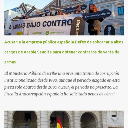
Acusan a la empresa pública española Defex de sobornar a altos
cargos de Arabia Saudita para obtener contratos de venta de
armas
El Ministerio Público describe una presunta trama de corrupción
institucionalizada desde 1990, aunque el periodo juzgado en esta
pieza solo abarca desde 2005 a 2014, el periodo no prescrito. La
Fiscalía Anticorrupción española ha solicitado penas de cárcel de
hasta 29 años por diversos delitos de corrupción a ocho personas,
presuntamente cometidos durante las ventas de material militar a
Arabia Saudita a través de la empresa pública española Defex,
disuelta. El fiscal Conrado Saiz describe en su escrito de