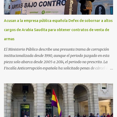
Acusan a la empresa pública española Defex de sobornar a altos
cargos de Arabia Saudita para obtener contratos de venta de
armas
El Ministerio Público describe una presunta trama de corrupción
institucionalizada desde 1990, aunque el periodo juzgado en esta
pieza solo abarca desde 2005 a 2014, el periodo no prescrito. La
Fiscalía Anticorrupción española ha solicitado penas de cárcel de
hasta 29 años por diversos delitos de corrupción a ocho personas,
presuntamente cometidos durante las ventas de material militar a
Arabia Saudita a través de la empresa pública española Defex,
disuelta. El fiscal Conrado Saiz describe en su escrito de
conclusiones cómo la empresa pública Defex pagó comisiones
ilegales a diversas autoridades del régimen árabe entre 2005 y
2014, para obtener a cambio la materialización de los contratos. El