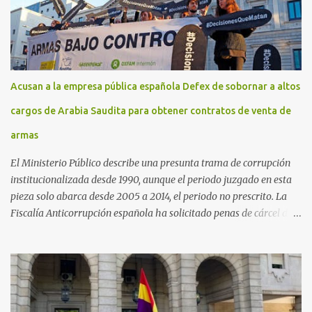
Acusan a la empresa pública española Defex de sobornar a altos
cargos de Arabia Saudita para obtener contratos de venta de
armas
El Ministerio Público describe una presunta trama de corrupción
institucionalizada desde 1990, aunque el periodo juzgado en esta
pieza solo abarca desde 2005 a 2014, el periodo no prescrito. La
Fiscalía Anticorrupción española ha solicitado penas de cárcel de
hasta 29 años por diversos delitos de corrupción a ocho personas,
presuntamente cometidos durante las ventas de material militar a
Arabia Saudita a través de la empresa pública española Defex,
disuelta. El fiscal Conrado Saiz describe en su escrito de
conclusiones cómo la empresa pública Defex pagó comisiones