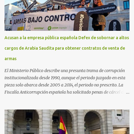
Acusan a la empresa pública española Defex de sobornar a altos
cargos de Arabia Saudita para obtener contratos de venta de
armas
El Ministerio Público describe una presunta trama de corrupción
institucionalizada desde 1990, aunque el periodo juzgado en esta
pieza solo abarca desde 2005 a 2014, el periodo no prescrito. La
Fiscalía Anticorrupción española ha solicitado penas de cárcel de
hasta 29 años por diversos delitos de corrupción a ocho personas,
presuntamente cometidos durante las ventas de material militar a
Arabia Saudita a través de la empresa pública española Defex,
disuelta. El fiscal Conrado Saiz describe en su escrito de
conclusiones cómo la empresa pública Defex pagó comisiones