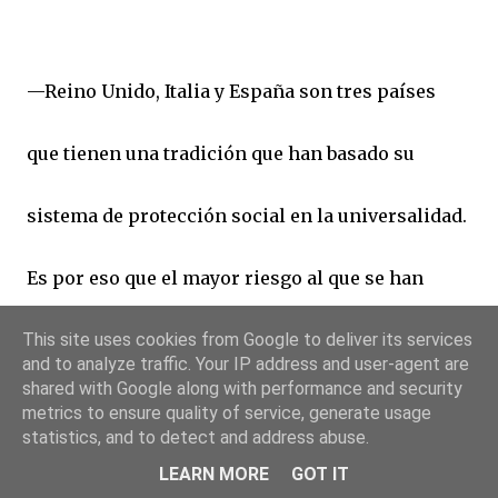
—Reino Unido, Italia y España son tres países
que tienen una tradición que han basado su
sistema de protección social en la universalidad.
Es por eso que el mayor riesgo al que se han
enfrentado estos sistemas a la hora de
This site uses cookies from Google to deliver its services
and to analyze traffic. Your IP address and user-agent are
shared with Google along with performance and security
sobrellevar la crisis económica ha sido perder el
metrics to ensure quality of service, generate usage
statistics, and to detect and address abuse.
concepto de universalidad.
LEARN MORE
GOT IT