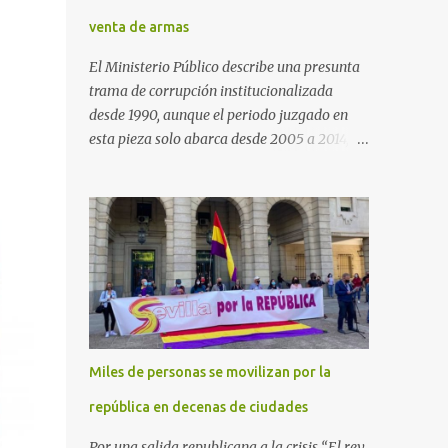
venta de armas
El Ministerio Público describe una presunta
trama de corrupción institucionalizada
desde 1990, aunque el periodo juzgado en
esta pieza solo abarca desde 2005 a 2014, el
periodo no prescrito. La Fiscalía
Anticorrupción española ha solicitado penas
de cárcel de hasta 29 años por diversos
delitos de corrupción a ocho personas,
presuntamente cometidos durante las
ventas de material militar a Arabia Saudita
a través de la empresa pública española
Defex, disuelta. El fiscal Conrado Saiz
describe en su escrito de conclusiones cómo
Miles de personas se movilizan por la
la empresa pública Defex pagó comisiones
ilegales a diversas autoridades del régimen
república en decenas de ciudades
árabe entre 2005 y 2014, para obtener a
Por una salida republicana a la crisis “El rey