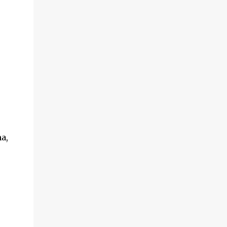
hechos sucedieron el pasado 18 de octubre,
en el transcurso de un desahucio en la
localidad ...
a,