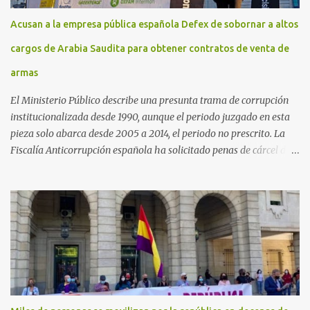
Acusan a la empresa pública española Defex de sobornar a altos
cargos de Arabia Saudita para obtener contratos de venta de
armas
El Ministerio Público describe una presunta trama de corrupción
institucionalizada desde 1990, aunque el periodo juzgado en esta
pieza solo abarca desde 2005 a 2014, el periodo no prescrito. La
Fiscalía Anticorrupción española ha solicitado penas de cárcel de
hasta 29 años por diversos delitos de corrupción a ocho personas,
presuntamente cometidos durante las ventas de material militar a
Arabia Saudita a través de la empresa pública española Defex,
disuelta. El fiscal Conrado Saiz describe en su escrito de
conclusiones cómo la empresa pública Defex pagó comisiones
ilegales a diversas autoridades del régimen árabe entre 2005 y
2014, para obtener a cambio la materialización de los contratos. El
Ministerio Público lleva a cabo esta acusación en una de las piezas
separadas del llamado 'caso Defex', que investiga once ventas