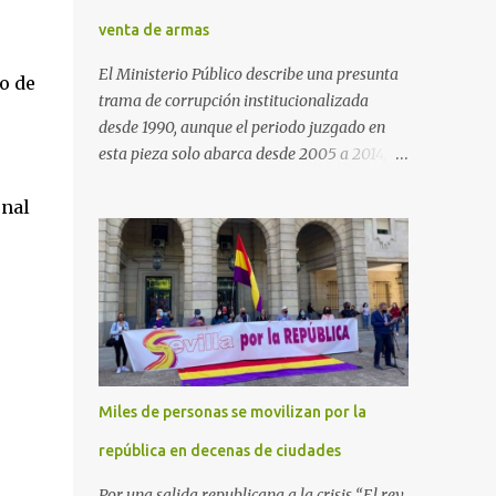
venta de armas
El Ministerio Público describe una presunta
o de
trama de corrupción institucionalizada
desde 1990, aunque el periodo juzgado en
esta pieza solo abarca desde 2005 a 2014, el
periodo no prescrito. La Fiscalía
onal
Anticorrupción española ha solicitado penas
de cárcel de hasta 29 años por diversos
delitos de corrupción a ocho personas,
presuntamente cometidos durante las
ventas de material militar a Arabia Saudita
a través de la empresa pública española
Defex, disuelta. El fiscal Conrado Saiz
describe en su escrito de conclusiones cómo
Miles de personas se movilizan por la
la empresa pública Defex pagó comisiones
ilegales a diversas autoridades del régimen
república en decenas de ciudades
árabe entre 2005 y 2014, para obtener a
Por una salida republicana a la crisis “El rey