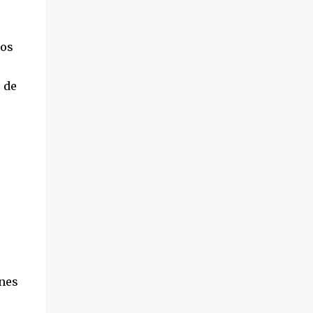
mos
 de
nes