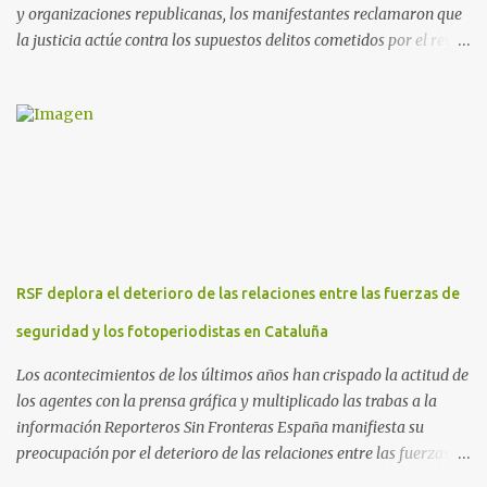
y organizaciones republicanas, los manifestantes reclamaron que
la justicia actúe contra los supuestos delitos cometidos por el rey
de España Juan Carlos, padre de Felipe, actual rey en activo y
todavía no emérito. El Encuentro Estatal por la República
planificó en verano esta convocatoria como reacción a los
escándalos de supuesta corrupción de Juan Carlos I y la situación
actual que atraviesa la corona. Los lemas serán “el rey emérito al
banquillo”, “inviolabilidad no” y “viva la república”. Hubo
movilizaciones en nueve comunidades autónomas: Andalucía,
Aragón, Castilla-La Mancha, Castilla y León, Catalunya, Euskadi,
Extremadura, Navarra y País Valenciano. Las fiscalías
RSF deplora el deterioro de las relaciones entre las fuerzas de
anticorrupción de los estados español y helvético ya están
investigando supuestos delitos de «cohecho internacional y
seguridad y los fotoperiodistas en Cataluña
blanqueo de dinero». «Lo ...
Los acontecimientos de los últimos años han crispado la actitud de
los agentes con la prensa gráfica y multiplicado las trabas a la
información Reporteros Sin Fronteras España manifiesta su
preocupación por el deterioro de las relaciones entre las fuerzas de
seguridad y los fotorreporteros en Cataluña. Desde los