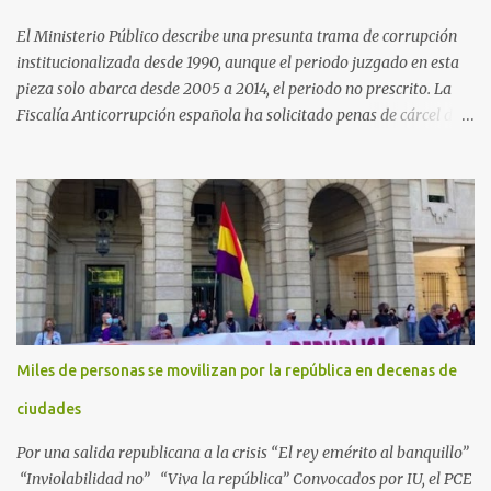
El Ministerio Público describe una presunta trama de corrupción
institucionalizada desde 1990, aunque el periodo juzgado en esta
pieza solo abarca desde 2005 a 2014, el periodo no prescrito. La
Fiscalía Anticorrupción española ha solicitado penas de cárcel de
hasta 29 años por diversos delitos de corrupción a ocho personas,
presuntamente cometidos durante las ventas de material militar a
Arabia Saudita a través de la empresa pública española Defex,
disuelta. El fiscal Conrado Saiz describe en su escrito de
conclusiones cómo la empresa pública Defex pagó comisiones
ilegales a diversas autoridades del régimen árabe entre 2005 y
2014, para obtener a cambio la materialización de los contratos. El
Ministerio Público lleva a cabo esta acusación en una de las piezas
separadas del llamado 'caso Defex', que investiga once ventas
Miles de personas se movilizan por la república en decenas de
ejecutadas en este periodo, y atribuye a José Ignacio Encinas
Charro, presidente de la compañía pública hasta 2013, los
ciudades
presuntos delitos de pertenencia a orga...
Por una salida republicana a la crisis “El rey emérito al banquillo”
“Inviolabilidad no” “Viva la república” Convocados por IU, el PCE