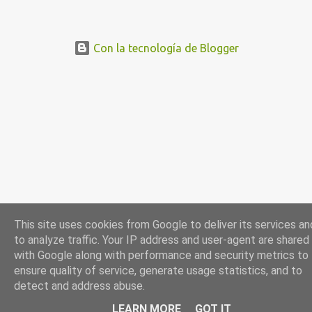
acontecimientos en torno al referéndum del 1 de octubre de 2017
hasta hoy, se han multiplicado los casos en que los periodistas
gráficos se han enfrentado a numerosas trabas para para ejercer
Con la tecnología de Blogger
su trabajo, poniéndose en riesgo el derecho a la libertad de prensa.
En concreto, RSF sigue de cerca actualmente el caso de Mireia
Comas , fotorreportera colaboradora de El Diari de Sabadell , El
Nacional.cat o La Directa , entre otros, detenida y acusada por los
Mossos d’Esquadra de atentado contra la autoridad, por los que la
Fiscalía solicita un año de prisión y una multa de 170 euros. Los
hechos sucedieron el pasado 18 de octubre, en el transcurso de un
desahucio en la localidad ...
This site uses cookies from Google to deliver its services an
to analyze traffic. Your IP address and user-agent are shared
with Google along with performance and security metrics to
ensure quality of service, generate usage statistics, and to
detect and address abuse.
LEARN MORE
GOT IT