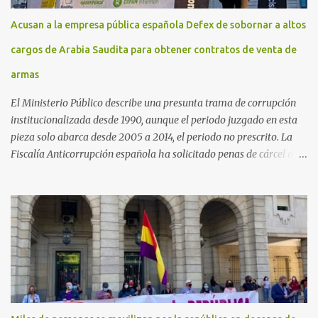
Acusan a la empresa pública española Defex de sobornar a altos
cargos de Arabia Saudita para obtener contratos de venta de
armas
El Ministerio Público describe una presunta trama de corrupción
institucionalizada desde 1990, aunque el periodo juzgado en esta
pieza solo abarca desde 2005 a 2014, el periodo no prescrito. La
Fiscalía Anticorrupción española ha solicitado penas de cárcel de
hasta 29 años por diversos delitos de corrupción a ocho personas,
presuntamente cometidos durante las ventas de material militar a
Arabia Saudita a través de la empresa pública española Defex,
disuelta. El fiscal Conrado Saiz describe en su escrito de
conclusiones cómo la empresa pública Defex pagó comisiones
ilegales a diversas autoridades del régimen árabe entre 2005 y
2014, para obtener a cambio la materialización de los contratos. El
Ministerio Público lleva a cabo esta acusación en una de las piezas
separadas del llamado 'caso Defex', que investiga once ventas