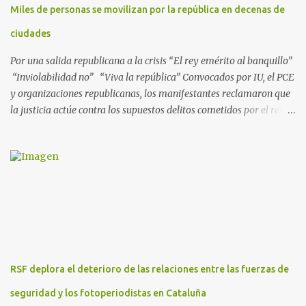
Miles de personas se movilizan por la república en decenas de
ejecutadas en este periodo, y atribuye a José Ignacio Encinas
Charro, presidente de la compañía pública hasta 2013, los
ciudades
presuntos delitos de pertenencia a orga...
Por una salida republicana a la crisis “El rey emérito al banquillo”
“Inviolabilidad no” “Viva la república” Convocados por IU, el PCE
y organizaciones republicanas, los manifestantes reclamaron que
la justicia actúe contra los supuestos delitos cometidos por el rey
de España Juan Carlos, padre de Felipe, actual rey en activo y
todavía no emérito. El Encuentro Estatal por la República
planificó en verano esta convocatoria como reacción a los
escándalos de supuesta corrupción de Juan Carlos I y la situación
actual que atraviesa la corona. Los lemas serán “el rey emérito al
banquillo”, “inviolabilidad no” y “viva la república”. Hubo
movilizaciones en nueve comunidades autónomas: Andalucía,
Aragón, Castilla-La Mancha, Castilla y León, Catalunya, Euskadi,
Extremadura, Navarra y País Valenciano. Las fiscalías
RSF deplora el deterioro de las relaciones entre las fuerzas de
anticorrupción de los estados español y helvético ya están
investigando supuestos delitos de «cohecho internacional y
seguridad y los fotoperiodistas en Cataluña