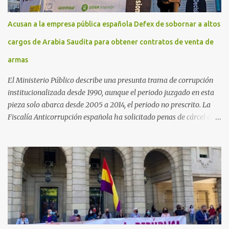
Acusan a la empresa pública española Defex de sobornar a altos
cargos de Arabia Saudita para obtener contratos de venta de
armas
El Ministerio Público describe una presunta trama de corrupción
institucionalizada desde 1990, aunque el periodo juzgado en esta
pieza solo abarca desde 2005 a 2014, el periodo no prescrito. La
Fiscalía Anticorrupción española ha solicitado penas de cárcel de
hasta 29 años por diversos delitos de corrupción a ocho personas,
presuntamente cometidos durante las ventas de material militar a
Arabia Saudita a través de la empresa pública española Defex,
disuelta. El fiscal Conrado Saiz describe en su escrito de
conclusiones cómo la empresa pública Defex pagó comisiones
ilegales a diversas autoridades del régimen árabe entre 2005 y
2014, para obtener a cambio la materialización de los contratos. El
Ministerio Público lleva a cabo esta acusación en una de las piezas
separadas del llamado 'caso Defex', que investiga once ventas