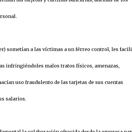
rsonal.
) sometían a las víctimas a un férreo control, les facil
s infringiéndoles malos tratos físicos, amenazas,
cían uso fraudulento de las tarjetas de sus cuentas
us salarios.
ndamental la colaboración ofrecida desde la empresa par