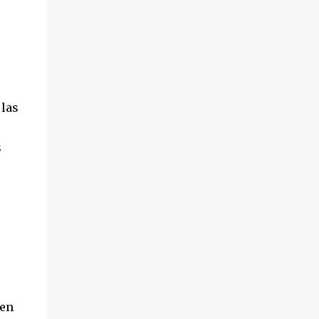
 las
s
 en