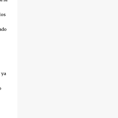
hechos sucedieron el pasado 18 de octubre,
en el transcurso de un desahucio en la
los
localidad ...
ado
 ya
o