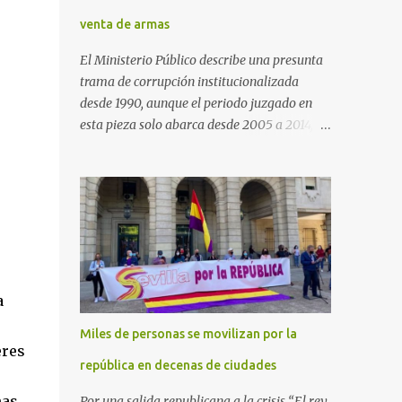
venta de armas
El Ministerio Público describe una presunta
trama de corrupción institucionalizada
desde 1990, aunque el periodo juzgado en
esta pieza solo abarca desde 2005 a 2014, el
periodo no prescrito. La Fiscalía
Anticorrupción española ha solicitado penas
de cárcel de hasta 29 años por diversos
delitos de corrupción a ocho personas,
presuntamente cometidos durante las
ventas de material militar a Arabia Saudita
a través de la empresa pública española
Defex, disuelta. El fiscal Conrado Saiz
a
describe en su escrito de conclusiones cómo
Miles de personas se movilizan por la
la empresa pública Defex pagó comisiones
eres
ilegales a diversas autoridades del régimen
república en decenas de ciudades
árabe entre 2005 y 2014, para obtener a
nas
Por una salida republicana a la crisis “El rey