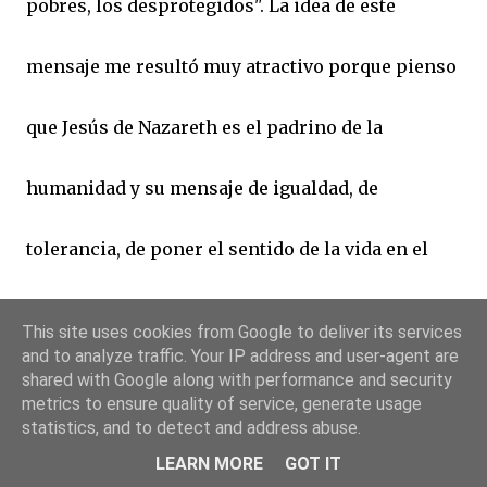
pobres, los desprotegidos". La idea de este
mensaje me resultó muy atractivo porque pienso
que Jesús de Nazareth es el padrino de la
humanidad y su mensaje de igualdad, de
tolerancia, de poner el sentido de la vida en el
colaborar, tener empatía y proximidad con
This site uses cookies from Google to deliver its services
and to analyze traffic. Your IP address and user-agent are
nuestra gente me parece primordial, todo lo
shared with Google along with performance and security
metrics to ensure quality of service, generate usage
statistics, and to detect and address abuse.
demás me parece secundario. Esto me anima a
LEARN MORE
GOT IT