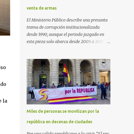
venta de armas
El Ministerio Público describe una presunta
trama de corrupción institucionalizada
desde 1990, aunque el periodo juzgado en
esta pieza solo abarca desde 2005 a 2014, el
periodo no prescrito. La Fiscalía
Anticorrupción española ha solicitado penas
de cárcel de hasta 29 años por diversos
eso
delitos de corrupción a ocho personas,
presuntamente cometidos durante las
ado
ventas de material militar a Arabia Saudita
a través de la empresa pública española
Defex, disuelta. El fiscal Conrado Saiz
 la
describe en su escrito de conclusiones cómo
Miles de personas se movilizan por la
la empresa pública Defex pagó comisiones
ilegales a diversas autoridades del régimen
república en decenas de ciudades
árabe entre 2005 y 2014, para obtener a
Por una salida republicana a la crisis “El rey