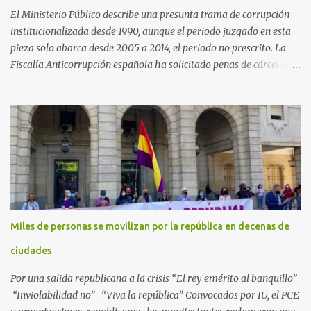
El Ministerio Público describe una presunta trama de corrupción
institucionalizada desde 1990, aunque el periodo juzgado en esta
pieza solo abarca desde 2005 a 2014, el periodo no prescrito. La
Fiscalía Anticorrupción española ha solicitado penas de cárcel de
hasta 29 años por diversos delitos de corrupción a ocho personas,
presuntamente cometidos durante las ventas de material militar a
Arabia Saudita a través de la empresa pública española Defex,
disuelta. El fiscal Conrado Saiz describe en su escrito de
conclusiones cómo la empresa pública Defex pagó comisiones
ilegales a diversas autoridades del régimen árabe entre 2005 y
2014, para obtener a cambio la materialización de los contratos. El
Ministerio Público lleva a cabo esta acusación en una de las piezas
separadas del llamado 'caso Defex', que investiga once ventas
Miles de personas se movilizan por la república en decenas de
ejecutadas en este periodo, y atribuye a José Ignacio Encinas
Charro, presidente de la compañía pública hasta 2013, los
ciudades
presuntos delitos de pertenencia a orga...
Por una salida republicana a la crisis “El rey emérito al banquillo”
“Inviolabilidad no” “Viva la república” Convocados por IU, el PCE