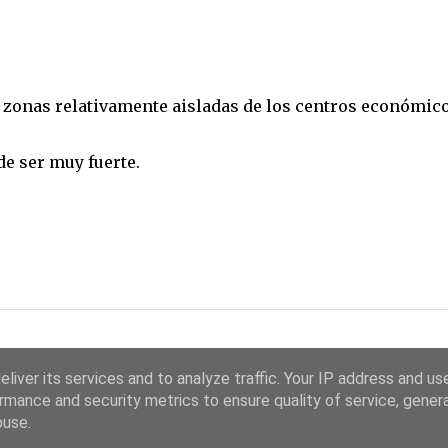
 zonas relativamente aisladas de los centros económico
de ser muy fuerte.
liver its services and to analyze traffic. Your IP address and us
rmance and security metrics to ensure quality of service, gene
buse.
Con la tecnología de Blogger