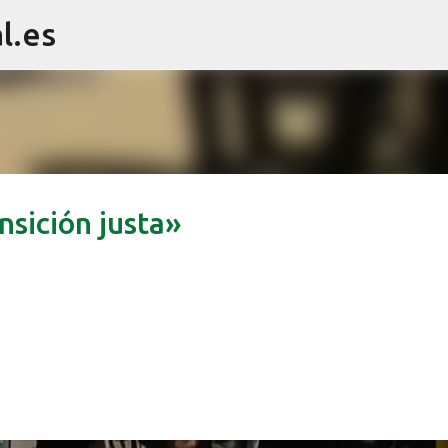
l.es
Ir al contenido principal
nsición justa»