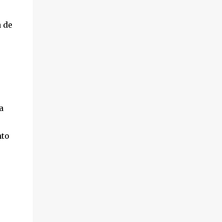
a de
a
nto