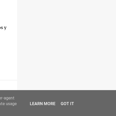
s y
er-agent
rate usage
LEARN MORE
GOT IT