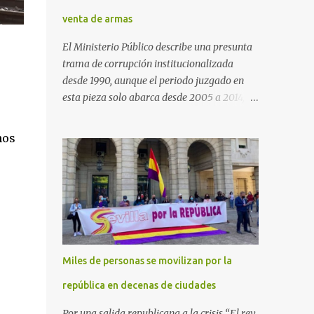
venta de armas
El Ministerio Público describe una presunta
trama de corrupción institucionalizada
desde 1990, aunque el periodo juzgado en
esta pieza solo abarca desde 2005 a 2014, el
periodo no prescrito. La Fiscalía
Anticorrupción española ha solicitado penas
nos
de cárcel de hasta 29 años por diversos
delitos de corrupción a ocho personas,
presuntamente cometidos durante las
ventas de material militar a Arabia Saudita
a través de la empresa pública española
Defex, disuelta. El fiscal Conrado Saiz
describe en su escrito de conclusiones cómo
Miles de personas se movilizan por la
la empresa pública Defex pagó comisiones
ilegales a diversas autoridades del régimen
república en decenas de ciudades
árabe entre 2005 y 2014, para obtener a
Por una salida republicana a la crisis “El rey