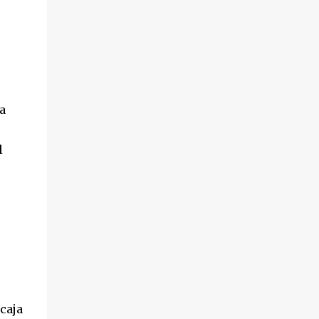
a
l
caja