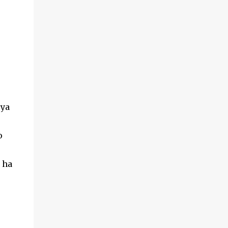
hechos sucedieron el pasado 18 de octubre,
en el transcurso de un desahucio en la
localidad ...
uya
o
a ha