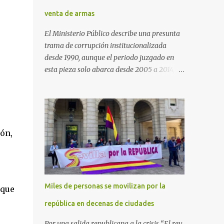
venta de armas
El Ministerio Público describe una presunta
trama de corrupción institucionalizada
desde 1990, aunque el periodo juzgado en
esta pieza solo abarca desde 2005 a 2014, el
periodo no prescrito. La Fiscalía
Anticorrupción española ha solicitado penas
de cárcel de hasta 29 años por diversos
delitos de corrupción a ocho personas,
presuntamente cometidos durante las
ón,
ventas de material militar a Arabia Saudita
a través de la empresa pública española
Defex, disuelta. El fiscal Conrado Saiz
describe en su escrito de conclusiones cómo
Miles de personas se movilizan por la
 que
la empresa pública Defex pagó comisiones
ilegales a diversas autoridades del régimen
república en decenas de ciudades
árabe entre 2005 y 2014, para obtener a
Por una salida republicana a la crisis “El rey