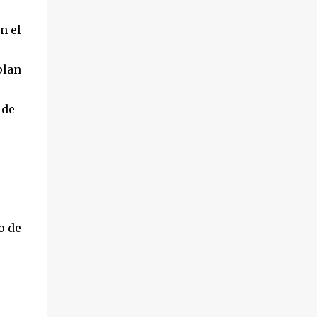
n el
plan
 de
o de