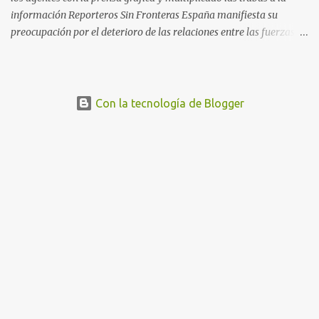
información Reporteros Sin Fronteras España manifiesta su
preocupación por el deterioro de las relaciones entre las fuerzas de
seguridad y los fotorreporteros en Cataluña. Desde los
acontecimientos en torno al referéndum del 1 de octubre de 2017
hasta hoy, se han multiplicado los casos en que los periodistas
gráficos se han enfrentado a numerosas trabas para para ejercer
Con la tecnología de Blogger
su trabajo, poniéndose en riesgo el derecho a la libertad de prensa.
En concreto, RSF sigue de cerca actualmente el caso de Mireia
Comas , fotorreportera colaboradora de El Diari de Sabadell , El
Nacional.cat o La Directa , entre otros, detenida y acusada por los
Mossos d’Esquadra de atentado contra la autoridad, por los que la
Fiscalía solicita un año de prisión y una multa de 170 euros. Los
hechos sucedieron el pasado 18 de octubre, en el transcurso de un
desahucio en la localidad ...