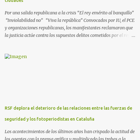
ciudades
presuntos delitos de pertenencia a orga...
Por una salida republicana a la crisis “El rey emérito al banquillo”
“Inviolabilidad no” “Viva la república” Convocados por IU, el PCE
y organizaciones republicanas, los manifestantes reclamaron que
la justicia actúe contra los supuestos delitos cometidos por el rey
de España Juan Carlos, padre de Felipe, actual rey en activo y
todavía no emérito. El Encuentro Estatal por la República
planificó en verano esta convocatoria como reacción a los
escándalos de supuesta corrupción de Juan Carlos I y la situación
actual que atraviesa la corona. Los lemas serán “el rey emérito al
banquillo”, “inviolabilidad no” y “viva la república”. Hubo
movilizaciones en nueve comunidades autónomas: Andalucía,
Aragón, Castilla-La Mancha, Castilla y León, Catalunya, Euskadi,
Extremadura, Navarra y País Valenciano. Las fiscalías
RSF deplora el deterioro de las relaciones entre las fuerzas de
anticorrupción de los estados español y helvético ya están
investigando supuestos delitos de «cohecho internacional y
seguridad y los fotoperiodistas en Cataluña
blanqueo de dinero». «Lo ...
Los acontecimientos de los últimos años han crispado la actitud de
los agentes con la prensa gráfica y multiplicado las trabas a la