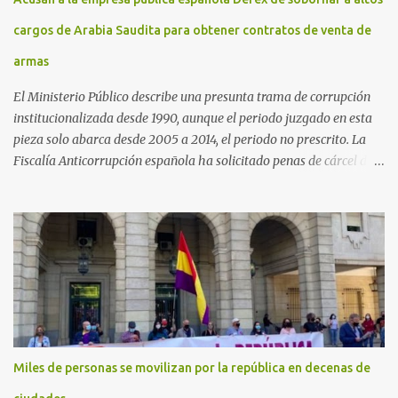
cargos de Arabia Saudita para obtener contratos de venta de
armas
El Ministerio Público describe una presunta trama de corrupción
institucionalizada desde 1990, aunque el periodo juzgado en esta
pieza solo abarca desde 2005 a 2014, el periodo no prescrito. La
Fiscalía Anticorrupción española ha solicitado penas de cárcel de
hasta 29 años por diversos delitos de corrupción a ocho personas,
presuntamente cometidos durante las ventas de material militar a
Arabia Saudita a través de la empresa pública española Defex,
disuelta. El fiscal Conrado Saiz describe en su escrito de
conclusiones cómo la empresa pública Defex pagó comisiones
ilegales a diversas autoridades del régimen árabe entre 2005 y
2014, para obtener a cambio la materialización de los contratos. El
Ministerio Público lleva a cabo esta acusación en una de las piezas
separadas del llamado 'caso Defex', que investiga once ventas
Miles de personas se movilizan por la república en decenas de
ejecutadas en este periodo, y atribuye a José Ignacio Encinas
Charro, presidente de la compañía pública hasta 2013, los