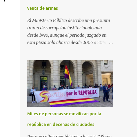
venta de armas
El Ministerio Público describe una presunta
trama de corrupción institucionalizada
desde 1990, aunque el periodo juzgado en
esta pieza solo abarca desde 2005 a 2014, el
periodo no prescrito. La Fiscalía
Anticorrupción española ha solicitado penas
de cárcel de hasta 29 años por diversos
delitos de corrupción a ocho personas,
presuntamente cometidos durante las
ventas de material militar a Arabia Saudita
a través de la empresa pública española
Defex, disuelta. El fiscal Conrado Saiz
describe en su escrito de conclusiones cómo
Miles de personas se movilizan por la
la empresa pública Defex pagó comisiones
ilegales a diversas autoridades del régimen
república en decenas de ciudades
árabe entre 2005 y 2014, para obtener a
Por una salida republicana a la crisis “El rey